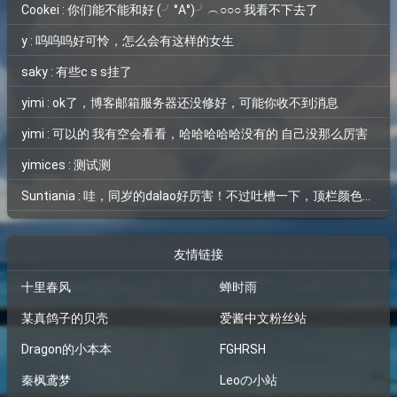
Cookei : 你们能不能和好 (╯°A°)╯︵○○○ 我看不下去了
y : 呜呜呜好可怜，怎么会有这样的女生
saky : 有些c s s挂了
yimi : ok了，博客邮箱服务器还没修好，可能你收不到消息
yimi : 可以的 我有空会看看，哈哈哈哈哈没有的 自己没那么厉害
yimices : 测试测
Suntiania : 哇，同岁的dalao好厉害！不过吐槽一下，顶栏颜色和背景图片融为一体了，找了半天搜索框才找到位置=。=
友情链接
十里春风
蝉时雨
某真鸽子的贝壳
爱酱中文粉丝站
Dragon的小本本
FGHRSH
秦枫鸢梦
Leoの小站