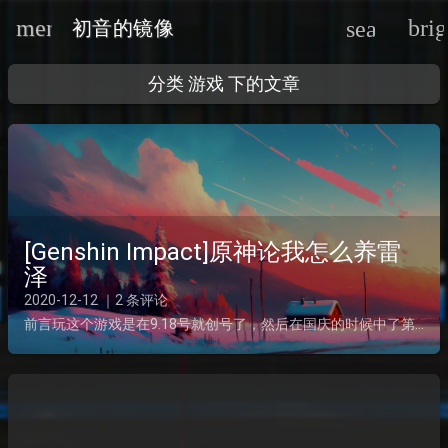
menu
bri
search
初音的镜像
分类
游戏
下的文章
oard_arrow_down
[Genshin Impact]原神论我怎么养雷
泽
oard_arrow_down
2020-12-12 ｜2 条评论
前言玩这个游戏是在9.18号就创号了，然后在国庆的时候中了第一个金：莫娜，那时候去抽角色池太亏了，温蒂永远的神啊，后面就开始了非酋的生活，几乎每次金都是在75——80爆出的，而且现在我44级就3...
oard_arrow_down