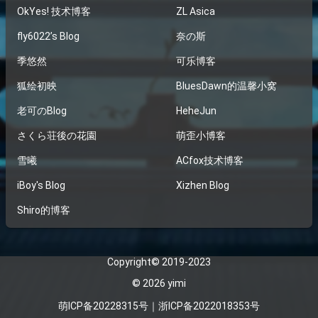
OkYes! 技术博客
ZL Asica
fly6022’s Blog
奈の斯
季悠然
可乐博客
狐绘初映
BluesDawn的温馨小窝
老可のBlog
HeheJun
さくら荘後の花園
萌歪小博客
雪曦
ACfox技术博客
iBoy's Blog
Xizhen Blog
Shiro的博客
Copyright© 2019-2023
© 2026
yimi
萌ICP备
20228315号
｜
浙ICP备2022018353号