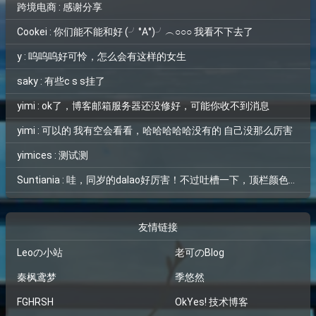
跨境电商 : 感谢分享
Cookei : 你们能不能和好 (╯°A°)╯︵○○○ 我看不下去了
y : 呜呜呜好可怜，怎么会有这样的女生
saky : 有些c s s挂了
yimi : ok了，博客邮箱服务器还没修好，可能你收不到消息
yimi : 可以的 我有空会看看，哈哈哈哈哈没有的 自己没那么厉害
yimices : 测试测
Suntiania : 哇，同岁的dalao好厉害！不过吐槽一下，顶栏颜色和背景图片融为一体了，找了半天搜索框才找到位置=。=
友情链接
Leoの小站
老可のBlog
秦枫鸢梦
季悠然
FGHRSH
OkYes! 技术博客