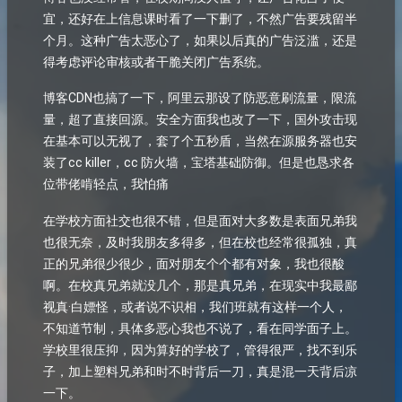
宜，还好在上信息课时看了一下删了，不然广告要残留半
个月。这种广告太恶心了，如果以后真的广告泛滥，还是
得考虑评论审核或者干脆关闭广告系统。
博客CDN也搞了一下，阿里云那设了防恶意刷流量，限流
量，超了直接回源。安全方面我也改了一下，国外攻击现
在基本可以无视了，套了个五秒盾，当然在源服务器也安
装了cc killer，cc 防火墙，宝塔基础防御。但是也恳求各
位带佬啃轻点，我怕痛
在学校方面社交也很不错，但是面对大多数是表面兄弟我
也很无奈，及时我朋友多得多，但在校也经常很孤独，真
正的兄弟很少很少，面对朋友个个都有对象，我也很酸
啊。在校真兄弟就没几个，那是真兄弟，在现实中我最鄙
视真·白嫖怪，或者说不识相，我们班就有这样一个人，
不知道节制，具体多恶心我也不说了，看在同学面子上。
学校里很压抑，因为算好的学校了，管得很严，找不到乐
子，加上塑料兄弟和时不时背后一刀，真是混一天背后凉
一下。