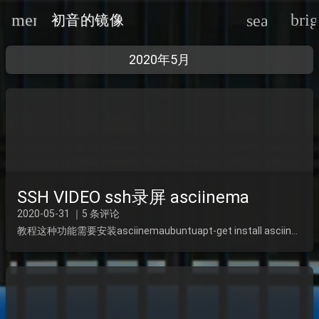
menu
bri
search
初音的镜像
2020年5月
oard_arrow_down
SSH VIDEO ssh录屏 asciinema
oard_arrow_down
2020-05-31 ｜5 条评论
教程这种功能需要安装asciinemaubuntuapt-get install asciinemacentosyum install asciinema安装完以后asciinema ...
oard_arrow_down