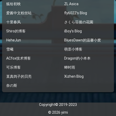
狐绘初映
ZL Asica
爱酱中文粉丝站
fly6022’s Blog
十里春风
さくら荘後の花園
Shiro的博客
iBoy's Blog
HeheJun
BluesDawn的温馨小窝
雪曦
萌歪小博客
ACfox技术博客
Dragon的小本本
可乐博客
蝉时雨
某真鸽子的贝壳
Xizhen Blog
奈の斯
Copyright© 2019-2023
© 2026
yimi