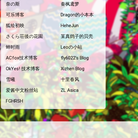
奈の斯
秦枫鸢梦
可乐博客
Dragon的小本本
狐绘初映
HeheJun
さくら荘後の花園
某真鸽子的贝壳
蝉时雨
Leoの小站
ACfox技术博客
fly6022’s Blog
OkYes! 技术博客
Xizhen Blog
雪曦
十里春风
爱酱中文粉丝站
ZL Asica
FGHRSH