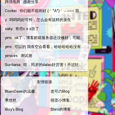
跨境电商 : 感谢分享
Cookei : 你们能不能和好 (╯°A°)╯︵○○○ 我看不下去了
y : 呜呜呜好可怜，怎么会有这样的女生
saky : 有些c s s挂了
yimi : ok了，博客邮箱服务器还没修好，可能你收不到消息
yimi : 可以的 我有空会看看，哈哈哈哈哈没有的 自己没那么厉害
yimices : 测试测
Suntiania : 哇，同岁的dalao好厉害！不过吐槽一下，顶栏颜色和背景图片融为一体了，找了半天搜索框才找到位置=。=
友情链接
BluesDawn的温馨小窝
老可のBlog
季悠然
萌歪小博客
iBoy's Blog
Shiro的博客