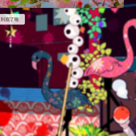
导论：建筑行业碳中和路径下的系统工程与范式转移在全球气候变化与资源枯竭的双重约束下，建筑与基础设施行业正面临着前所未有的脱碳压力。宏观数据表明，全球建筑行业的碳排放量约占全球温室气体排放总量的近...
到底了啦