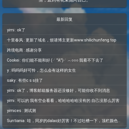
情，直到有花束抛向自己。
最新回复
yimi : ok了
十里春风 : 更新了域名，烦请博主更新www.shilichunfeng.top
跨境电商 : 感谢分享
Cookei : 你们能不能和好 (╯°A°)╯︵○○○ 我看不下去了
y : 呜呜呜好可怜，怎么会有这样的女生
saky : 有些c s s挂了
yimi : ok了，博客邮箱服务器还没修好，可能你收不到消息
yimi : 可以的 我有空会看看，哈哈哈哈哈没有的 自己没那么厉害
yimices : 测试测
Suntiania : 哇，同岁的dalao好厉害！不过吐槽一下，顶栏颜色和背景图片融为一体了，找了半天搜索框才找到位置=。=