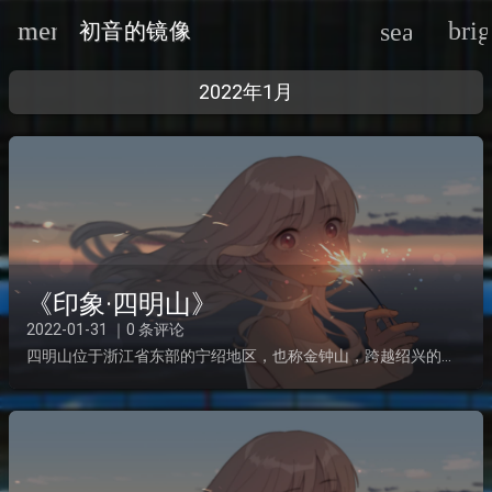
menu
bri
search
初音的镜像
2022年1月
oard_arrow_down
《印象·四明山》
oard_arrow_down
2022-01-31 ｜0 条评论
四明山位于浙江省东部的宁绍地区，也称金钟山，跨越绍兴的嵊州、上虞，宁波的余姚、海曙、奉化这五个县市区，主峰位于浙江省嵊州市境内。有龙虎山的气势壮观，兔耳岭的怪石灵秀，有着第二庐山之称，林深茂密，...
oard_arrow_down