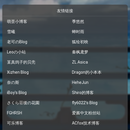
友情链接
萌歪小博客
季悠然
雪曦
蝉时雨
老可のBlog
狐绘初映
Leoの小站
秦枫鸢梦
某真鸽子的贝壳
ZL Asica
Xizhen Blog
Dragon的小本本
奈の斯
HeheJun
iBoy's Blog
Shiro的博客
さくら荘後の花園
fly6022’s Blog
FGHRSH
爱酱中文粉丝站
可乐博客
ACfox技术博客