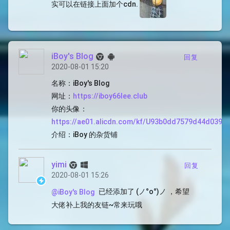
实可以在链接上面加个cdn.
iBoy's Blog
回复
2020-08-01 15:20
名称：iBoy's Blog
网址：
https://iboy66lee.club
你的头像：
https://ae01.alicdn.com/kf/U93b0dd7579d44d03957
介绍：iBoy 的杂货铺
yimi
回复
2020-08-01 15:26
已经添加了 (ノ°ο°)ノ ，希望
@iBoy's Blog
大佬补上我的友链~常来玩哦