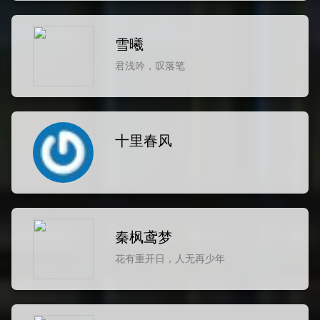
雪曦
君浅吟，叹落笔
十里春风
秦枫鸢梦
花有重开日，人无再少年