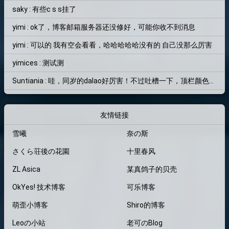
saky : 有些c s s挂了
yimi : ok了，博客邮箱服务器还没修好，可能你收不到消息
yimi : 可以的 我有空会看看，哈哈哈哈哈没有的 自己没那么厉害
yimices : 测试测
Suntiania : 哇，同岁的dalao好厉害！不过吐槽一下，顶栏颜色和背景图片融为一体了，找了半天搜索框才找到位置=。=
友情链接
雪曦
奈の斯
さくら荘後の花園
十里春风
ZL Asica
某真鸽子的贝壳
OkYes! 技术博客
可乐博客
萌歪小博客
Shiro的博客
Leoの小站
老可のBlog