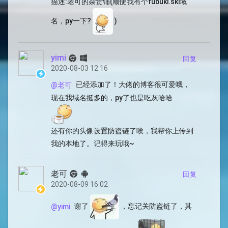
描述:老可的杂货铺(顺便我有个fubuki.ski域
名，py一下?
)
yimi
回复
2020-08-03 12:16
已经添加了！大佬的博客很可爱哦，
@老可
现在我域名挺多的，py了也是吃灰哈哈
还有你的头像设置防盗链了唉，我帮你上传到
我的本地了。记得来玩哦~
老可
回复
2020-08-09 16:02
谢了
，忘记关防盗链了，其
@yimi