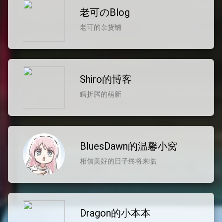
老可のBlog
老可的杂货铺
Shiro的博客
瞎折腾的萌新
BluesDawn的温馨小窝
相信美好的日子终将来临
Dragon的小本本