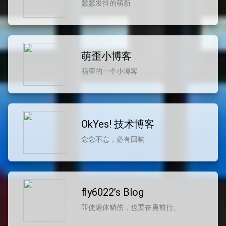
瑟瑟发抖的萌新
萌歪小博客
萌歪的一个小博客
OkYes! 技术博客
念念不忘，必有回响
fly6022’s Blog
即使遍体鳞伤，也要奋勇前行。