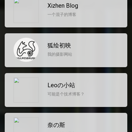
Xizhen Blog
一个混子的博客
狐绘初映
我的摄影网站
Leoの小站
可能是个技术博客？
奈の斯