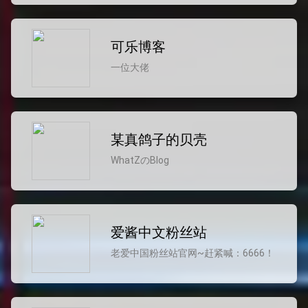
可乐博客
一位大佬
某真鸽子的贝壳
WhatZのBlog
爱酱中文粉丝站
老爱中国粉丝站官网~赶紧喊：6666！