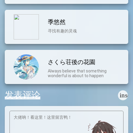
巧分享、VPS使用评测、电脑硬件小知
识，喜欢的话欢迎点进来康康(*≧∪≦)
季悠然
寻找有趣的灵魂
さくら荘後の花園
Always believe that something
wonderful is about to happen
发表评论
inse