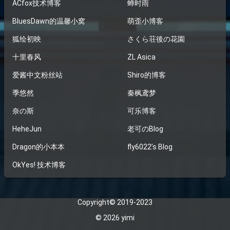
ACfox技术博客
蝉时雨
BluesDawn的温馨小窝
萌歪小博客
狐绘初映
さくら荘後の花園
十里春风
ZL Asica
爱酱中文粉丝站
Shiro的博客
季悠然
秦枫鸢梦
奈の斯
可乐博客
HeheJun
老可のBlog
Dragon的小本本
fly6022’s Blog
OkYes! 技术博客
Copyright© 2019-2023
© 2026
yimi