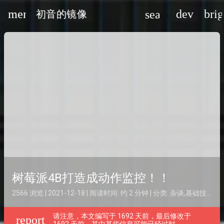
menu
devices
bri
search
初音的镜像
oard_arrow_down
oard_arrow_down
oard_arrow_down
树莓派4B打造成动作监控！！
2566 浏览 | 2021-12-18 | 阅读时间: 约 2 分钟 | 分类:
杂谈
,
基础技术
| 
请注意，本文编写于 1692 天前，最后修改于
report