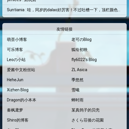
Suntiania : 哇，同岁的dalao好厉害！不过吐槽一下，顶栏颜色和背景图片融为一体了，找了半天搜索框才找到位置=。=
友情链接
萌歪小博客
老可のBlog
可乐博客
狐绘初映
Leoの小站
fly6022’s Blog
爱酱中文粉丝站
ZL Asica
HeheJun
季悠然
Xizhen Blog
雪曦
Dragon的小本本
蝉时雨
秦枫鸢梦
某真鸽子的贝壳
Shiro的博客
さくら荘後の花園