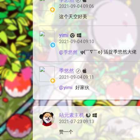
2021-09-04 09:06
这个天空好美
yimi
2021-09-04 09:10
φ(￣∇￣o) 活捉季悠然大佬
@季悠然
季悠然
2021-09-04 09:11
好家伙
@yimi
站元素主机
2021-07-23 09:13
赞一个