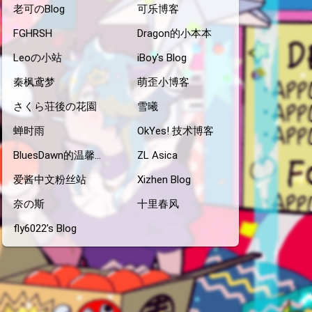
老可のBlog
可乐博客
FGHRSH
Dragon的小本本
Leoの小站
iBoy's Blog
秦枫鸢梦
萌歪小博客
さくら荘後の花園
雪曦
蝉时雨
OkYes! 技术博客
BluesDawn的温馨小窝
ZL Asica
爱酱中文粉丝站
Xizhen Blog
奈の斯
十里春风
fly6022’s Blog