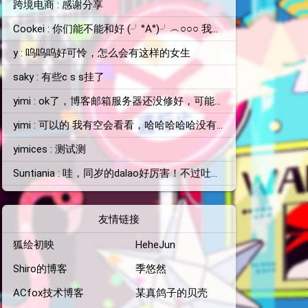
跨境电商 : 感谢分享
Cookei : 你们能不能和好 (╯°A°)╯︵○○○ 我看不下去了
y : 呜呜呜好可怜，怎么会有这样的女生
saky : 有些c s s挂了
yimi : ok了，博客邮箱服务器还没修好，可能你收不到消息
yimi : 可以的 我有空会看看，哈哈哈哈哈没有的 自己没那么厉害
yimices : 测试测
Suntiania : 哇，同岁的dalao好厉害！不过吐槽一下，顶栏颜色和背景图片融为一体了，找了半天搜索框才找到位置=。=
emoticon
友情链接
狐绘初映
HeheJun
Shiro的博客
季悠然
ACfox技术博客
某真鸽子的贝壳