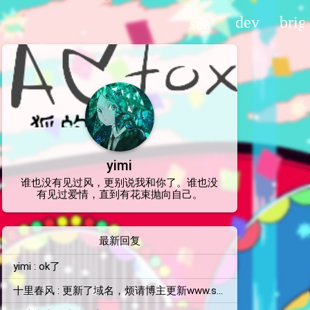
devices
brig
search
yimi
谁也没有见过风，更别说我和你了。谁也没
有见过爱情，直到有花束抛向自己。
最新回复
yimi : ok了
十里春风 : 更新了域名，烦请博主更新www.shilichunfeng.top