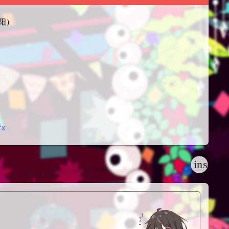
夕阳）
fx
insert_