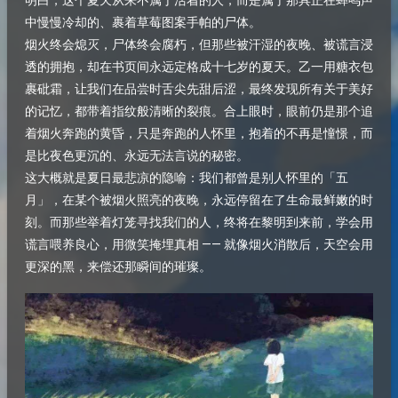
明白，这个夏天从来不属于活着的人，而是属于那具正在蝉鸣声
中慢慢冷却的、裹着草莓图案手帕的尸体。​
烟火终会熄灭，尸体终会腐朽，但那些被汗湿的夜晚、被谎言浸
透的拥抱，却在书页间永远定格成十七岁的夏天。乙一用糖衣包
裹砒霜，让我们在品尝时舌尖先甜后涩，最终发现所有关于美好
的记忆，都带着指纹般清晰的裂痕。合上眼时，眼前仍是那个追
着烟火奔跑的黄昏，只是奔跑的人怀里，抱着的不再是憧憬，而
是比夜色更沉的、永远无法言说的秘密。​
这大概就是夏日最悲凉的隐喻：我们都曾是别人怀里的「五
月」，在某个被烟火照亮的夜晚，永远停留在了生命最鲜嫩的时
刻。而那些举着灯笼寻找我们的人，终将在黎明到来前，学会用
谎言喂养良心，用微笑掩埋真相 —— 就像烟火消散后，天空会用
更深的黑，来偿还那瞬间的璀璨。