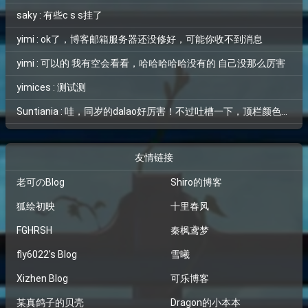
saky : 有些c s s挂了
yimi : ok了，博客邮箱服务器还没修好，可能你收不到消息
yimi : 可以的 我有空会看看，哈哈哈哈哈没有的 自己没那么厉害
yimices : 测试测
Suntiania : 哇，同岁的dalao好厉害！不过吐槽一下，顶栏颜色和背景图片融为一体了，找了半天搜索框才找到位置=。=
友情链接
老可のBlog
Shiro的博客
狐绘初映
十里春风
FGHRSH
秦枫鸢梦
fly6022’s Blog
雪曦
Xizhen Blog
可乐博客
某真鸽子的贝壳
Dragon的小本本