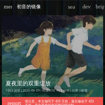
menu
devices
bri
search
初音的镜像
oard_arrow_down
oard_arrow_down
oard_arrow_down
夏夜里的双重绽放
1563 浏览 | 2025-06-09 | 阅读时间: 约 2 分钟 | 分类: | 标签:
请注意，本文编写于 425 天前，最后修改于 425
report