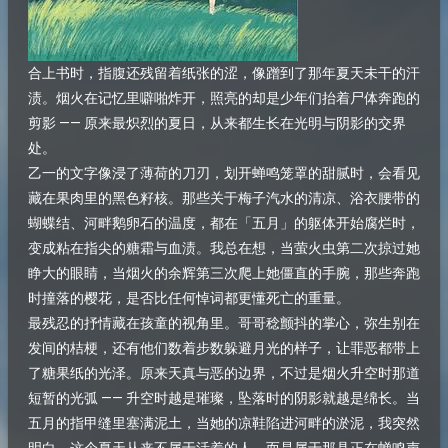
合上书时，指腹还残留着纸张的涩，像蹭到了那年夏天未干的汗
渍。烟火在记忆里噼啪炸开，照亮的却是少年们抬着尸体奔跑的
剪影 —— 原来最炽烈的夏日，从来都生长在光明与阴影的交界
处。​
乙一的文字像浸了薄荷的刀刃，划开蝉鸣笼罩的甜腻时，会看见
藏在果肉里的黑色籽核。那些关于梅子汽水的清凉、浴衣腰带的
蝴蝶结、河畔鹅卵石的温度，都在「五月」的躯体开始腐烂时，
变成粘在指尖的糖霜与血渍。我总在想，当萤火虫第二次掠过她
睁大的眼睛，当烟火的余辉第三次爬上她僵直的手腕，那些奔跑
时撞落的樱花，是否比任何悼词都更懂死亡的重量。​
最残忍的抒情藏在孩童的视角里。哥哥稔颤抖的掌心，弥生别在
发间的桔梗，还有他们数着步数躲避月光的样子，让罪恶都带上
了糖果纸的光泽。原来天真与恶的边界，不过是烟火升空时那道
短暂的光弧 —— 升空时越是璀璨，坠落时的阴影就越是绵长。当
五月的指甲缝里塞满泥土，当她的凉鞋陷进河畔的淤泥，我突然